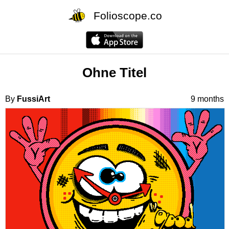
Folioscope.co
Ohne Titel
By
FussiArt
9 months