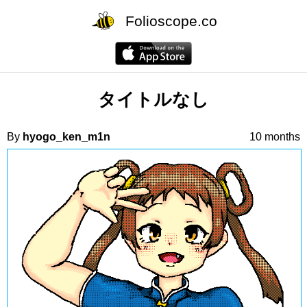
Folioscope.co
タイトルなし
By
hyogo_ken_m1n
10 months